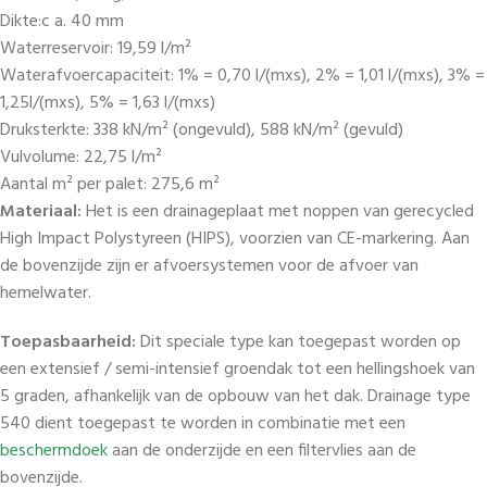
Dikte:c a. 40 mm
Waterreservoir: 19,59 l/m²
Waterafvoercapaciteit: 1% = 0,70 l/(mxs), 2% = 1,01 l/(mxs), 3% =
1,25l/(mxs), 5% = 1,63 l/(mxs)
Druksterkte: 338 kN/m² (ongevuld), 588 kN/m² (gevuld)
Vulvolume: 22,75 l/m²
Aantal m² per palet: 275,6 m²
Materiaal:
Het is een drainageplaat met noppen van gerecycled
High Impact Polystyreen (HIPS), voorzien van CE-markering. Aan
de bovenzijde zijn er afvoersystemen voor de afvoer van
hemelwater.
Toepasbaarheid:
Dit speciale type kan toegepast worden op
een extensief / semi-intensief groendak tot een hellingshoek van
5 graden, afhankelijk van de opbouw van het dak. Drainage type
540 dient toegepast te worden in combinatie met een
beschermdoek
aan de onderzijde en een filtervlies aan de
bovenzijde.