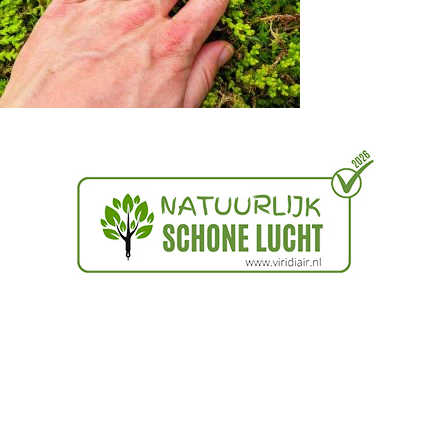
New World Ninjas BV
Stuur facturen via Peppol
NL:KVK
85190039