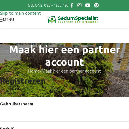
BEL ONS:
085 – 1305 495
Skip to navigation
Skip to main content
MENU
Maak hier een partner
account
Home
Maak hier een partner account
Registreren
Gebruikersnaam