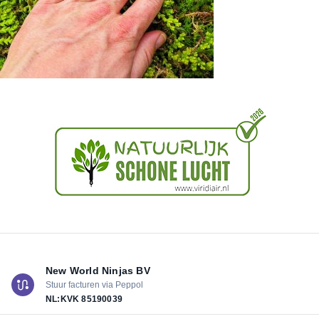
New World Ninjas BV
Stuur facturen via Peppol
NL:KVK
85190039