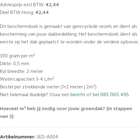
Adviesprijs excl BTW:
€2,44
Deel BTW Hoog:
€2,44
Dit beschermdoek is gemaakt van gerecyclede vezels en dient als
bescherming van jouw dakbedekking. Het beschermdoek dient als
eerste op het dak geplaatst te worden onder de verdere opbouw.
300 gram per m²
Dikte: 0,5 mm.
Rol breedte: 2 meter
Watercapaciteit 3-4 L/m²
Bestel per strekkende meter (1×2 meter | 2m²)
Niet helemaal duidelijk? Stuur een
bericht
of bel
085 1305 495
Hoeveel m² heb jij nodig voor jouw groendak? (in stappen
van 2)
Artikelnummer:
SED-A004