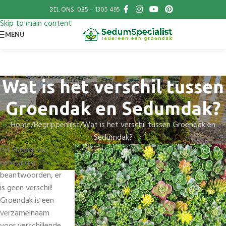
BEL ONS:
085 – 1305 495
Skip to navigation
Skip to main content
MENU
Wat is het verschil tussen
Groendak en Sedumdak?
Home
Begrippenlijst
Wat is het verschil tussen Groendak en
Sedumdak?
Dit kunnen we
eenvoudig
beantwoorden, er
is geen verschil!
Groendak is een
verzamelnaam