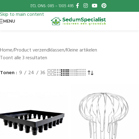
BEL ONS:
085 – 1305 495
Skip to navigation
Skip to main content
MENU
Home
Product verzendklassen
Kleine artikelen
Toont alle 3 resultaten
Tonen
9
24
36